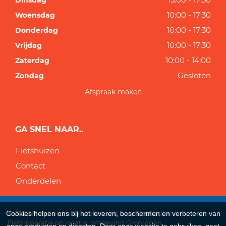
Dinsdag
10:00 - 17:30
Woensdag
10:00 - 17:30
Donderdag
10:00 - 17:30
Vrijdag
10:00 - 14:00
Zaterdag
Gesloten
Zondag
Afspraak maken
GA SNEL NAAR..
Fietshuizen
Contact
Onderdelen
Cookies helpen ons bij het leveren, beschermen en verbeteren van
© 2026 Fietshuizen. Ondersteund door
SitePack ®
Fietsreparatie op locatie, omgeving Groningen