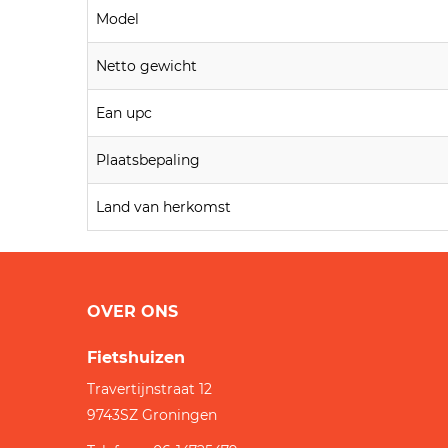
Model
Netto gewicht
Ean upc
Plaatsbepaling
Land van herkomst
OVER ONS
Fietshuizen
Travertijnstraat 12
9743SZ
Groningen