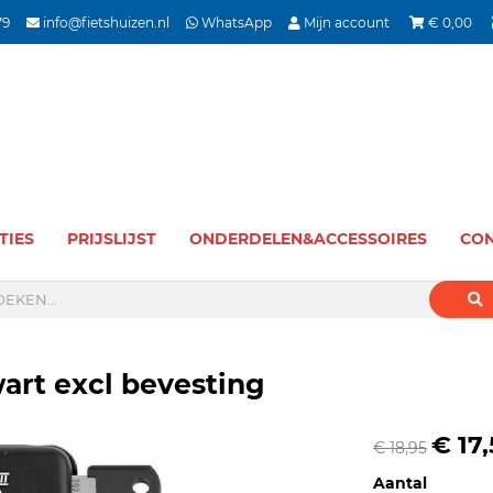
79
info@fietshuizen.nl
WhatsApp
Mijn account
€
0,00
TIES
PRIJSLIJST
ONDERDELEN&ACCESSOIRES
CON
wart excl bevesting
€ 17
€ 18,95
Aantal