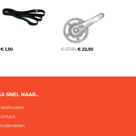
€ 1,50
€ 27,95
€ 22,50
GA SNEL NAAR..
ietshuizen
Contact
Onderdelen