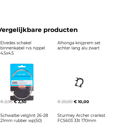
Vergelijkbare producten
Elvedes schakel 
Alhonga knijprem set 
binnenkabel rvs nippel 
achter lang alu zwart
4.5x4.5
€ 2,95
€ 2,50
€ 20,00
€ 10,00
Schwalbe velglint 26-28 
Sturmey Archer crankst 
21mm rubber wp(50)
FCS603 33t 170mm