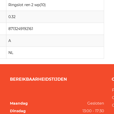
Ringslot ren 2 wp(10)
0.32
8713249192161
A
NL
BEREIKBAARHEIDSTIJDEN
F
Gesloten
Maandag
13:00 - 17:30
Dinsdag