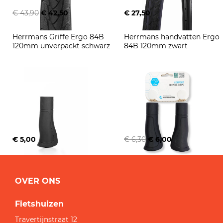
€ 43,90
€ 42,50
€ 27,50
Herrmans Griffe Ergo 84B 
Herrmans handvatten Ergo 
120mm unverpackt schwarz
84B 120mm zwart
€ 5,00
€ 6,30
€ 6,00
OVER ONS
Fietshuizen
Travertijnstraat 12