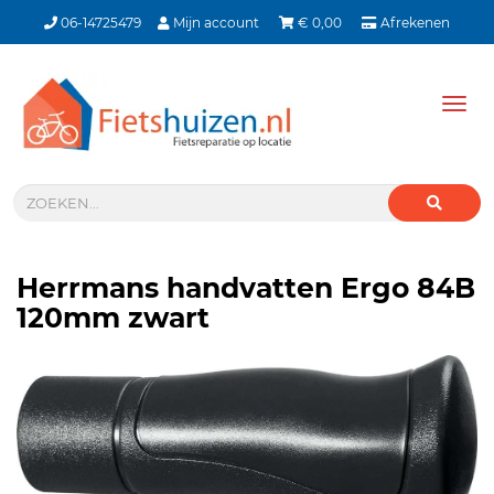
06-14725479
Mijn account
€
0,00
Afrekenen
Tog
nav
Herrmans handvatten Ergo 84B
120mm zwart