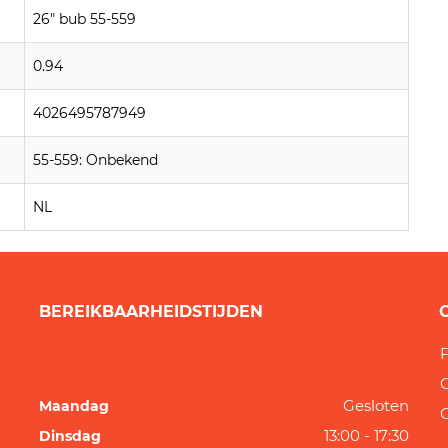
26" bub 55-559
0.94
4026495787949
55-559: Onbekend
NL
BEREIKBAARHEIDSTIJDEN
F
Gesloten
Maandag
13:00 - 17:30
Dinsdag