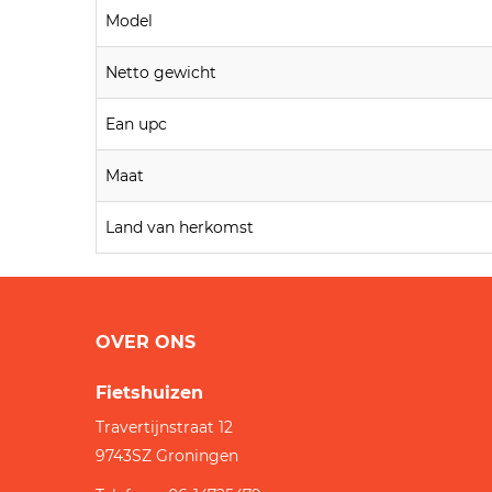
Model
Netto gewicht
Ean upc
Maat
Land van herkomst
OVER ONS
Fietshuizen
Travertijnstraat 12
9743SZ
Groningen