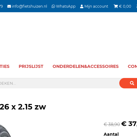
79
info@fietshuizen.nl
WhatsApp
Mijn account
€
0,00
TIES
PRIJSLIJST
ONDERDELEN&ACCESSOIRES
CON
26 x 2.15 zw
€ 37
€ 38,90
Aantal