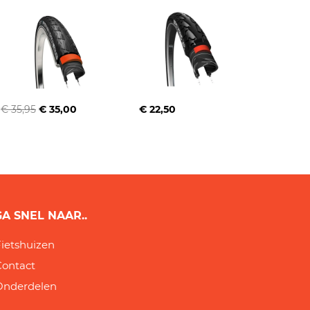
€ 35,95
€ 35,00
€ 22,50
GA SNEL NAAR..
ietshuizen
Contact
Onderdelen