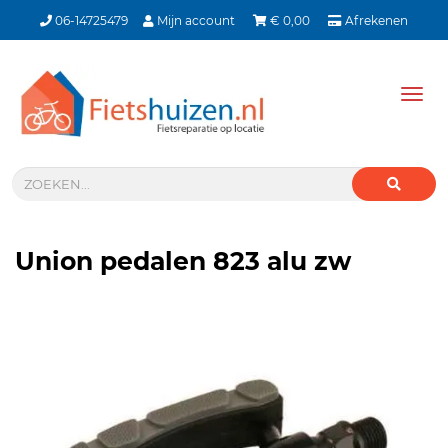
06-14725479
Mijn account
€
0,00
Afrekenen
Tog
nav
Union pedalen 823 alu zw