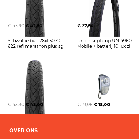
€ 43,90
€ 42,50
€ 27,50
Schwalbe bub 28x1.50 40-
Union koplamp UN-4960 
622 refl marathon plus sg
Mobile + batterij 10 lux zil
€ 45,90
€ 45,00
€ 19,95
€ 18,00
OVER ONS