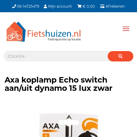
06-14725479
Mijn account
€
0,00
Afrekenen
Tog
nav
Axa koplamp Echo switch
aan/uit dynamo 15 lux zwar