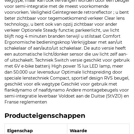
wegtype, maar kan ook vervangen worden door een beugel
voor semi-integratie met de meest voorkomende
voorvorken. Veiligheid Geïntegreerde retroreflector ; u bent
beter zichtbaar voor tegemoetkomend verkeer Clear lens
technology, u bent ook van opzij zichtbaar voor ander
verkeer Optionele Steady functie; parkeerlicht, uw licht
blijft nog 4 minuten branden terwijl u stilstaat Comfort
Ergonomische bedieningsknop Verkrijgbaar met aan/uit
schakelaar of aan/auto/uit schakelaar. De auto versie heeft
een automatische licht/donker sensor die uw licht zelf aan-
of uitschakelt. Techniek Switch versie geschikt voor gebruik
met 6V e-bike batterij High power 15 lux LED lamp, meer
dan 50.000 uur levensduur Optimale lichtspreiding door
speciale lenstechniek Compact, sportief design RVS beugel,
geschikt voor elk wegtype Geschikt voor gebruik met
flankdynamo of naafdynamo Andere montagebeugels voor
semi-integratie leverbaar Voldoet aan de Duitse (StVZO) en
Franse reglementen
Producteigenschappen
Eigenschap
Waarde