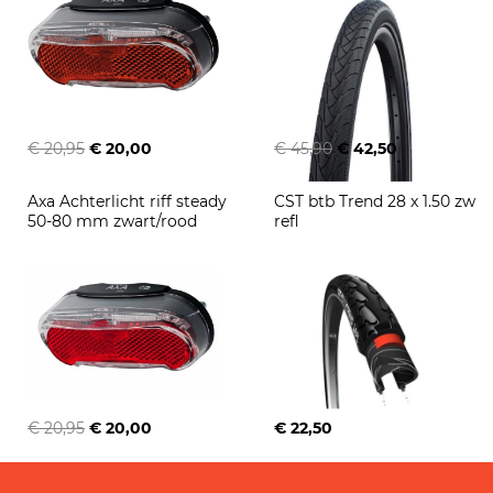
€ 20,95
€ 20,00
€ 45,90
€ 42,50
Axa Achterlicht riff steady 
CST btb Trend 28 x 1.50 zw 
50-80 mm zwart/rood
refl
€ 20,95
€ 20,00
€ 22,50