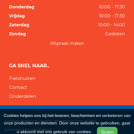
10:00 - 17:30
Donderdag
10:00 - 17:30
Vrijdag
10:00 - 14:00
Zaterdag
Gesloten
Zondag
Afspraak maken
GA SNEL NAAR..
Fietshuizen
Contact
Onderdelen
Cookies helpen ons bij het leveren, beschermen en verbeteren van
© 2026 Fietshuizen. Ondersteund door
SitePack ®
Fietsreparatie op locatie, omgeving Groningen
onze producten en diensten. Door onze website te gebruiken, gaat
Sitemap
Privacybeleid
u akkoord met ons gebruik van cookies.
Sluiten