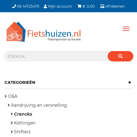
06-14725479
Mijn account
€
0,00
Afrekenen
Tog
nav
+
CATEGORIEËN
O&A
Aandrijving en versnelling
Crancks
Kettingen
Shifters