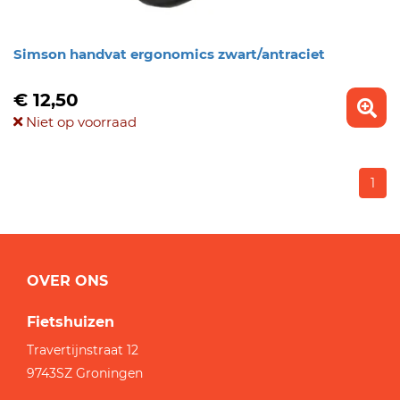
Simson handvat ergonomics zwart/antraciet
€ 12,50
Niet op voorraad
1
OVER ONS
Fietshuizen
Travertijnstraat 12
9743SZ
Groningen