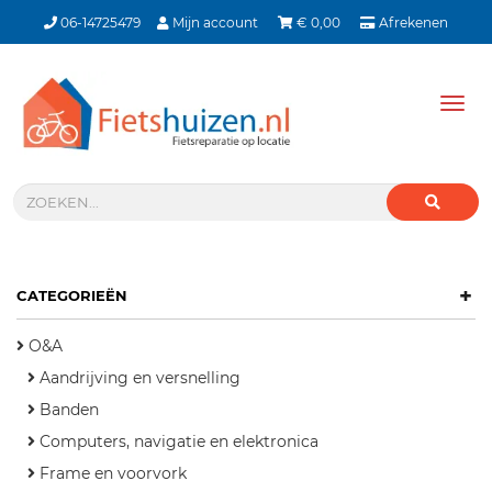
06-14725479
Mijn account
€
0,00
Afrekenen
Tog
nav
+
CATEGORIEËN
O&A
Aandrijving en versnelling
Banden
Computers, navigatie en elektronica
Frame en voorvork